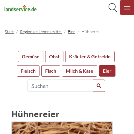
Start
Regionale Lebensmittel
Eier
Hühnerei
Gemüse
Obst
Kräuter & Getreide
Fleisch
Fisch
Milch & Käse
Eier
Hühnereier