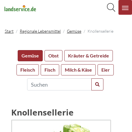
Start
Regionale Lebensmittel
Gemüse
Knollensellerie
Gemüse
Obst
Kräuter & Getreide
Fleisch
Fisch
Milch & Käse
Eier
Knollensellerie