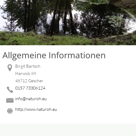
Allgemeine Informationen
Birgit Bartsch
Harwick 89
48712 Gescher
0157 73306124
info@naturoh.eu
http://www.naturoh.eu