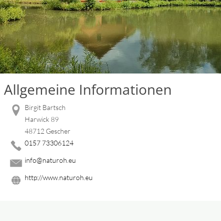
Allgemeine Informationen
Birgit Bartsch
Harwick 89
48712 Gescher
0157 73306124
info@naturoh.eu
http://www.naturoh.eu