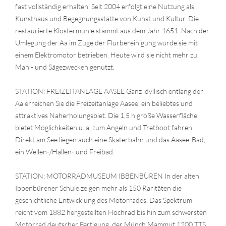
fast vollständig erhalten. Seit 2004 erfolgt eine Nutzung als
Kunsthaus und Begegnungsstätte von Kunst und Kultur. Die
restaurierte Klostermühle stammt aus dem Jahr 1651. Nach der
Umlegung der Aa im Zuge der Flurbereinigung wurde sie mit
einem Elektromotor betrieben. Heute wird sie nicht mehr zu
Mahl- und Sägezwecken genutzt.
STATION: FREIZEITANLAGE AASEE Ganz idyllisch entlang der
Aa erreichen Sie die Freizeitanlage Aasee, ein beliebtes und
attraktives Naherholungsbiet. Die 1,5 h große Wasserfläche
bietet Möglichkeiten u. a. zum Angeln und Tretboot fahren.
Direkt am See liegen auch eine Skaterbahn und das Aasee-Bad,
ein Wellen-/Hallen- und Freibad.
STATION: MOTORRADMUSEUM IBBENBÜREN In der alten
Ibbenbürener Schule zeigen mehr als 150 Raritäten die
geschichtliche Entwicklung des Motorrades. Das Spektrum
reicht vom 1882 hergestellten Hochrad bis hin zum schwersten
Motorrad deutscher Fertigung, der Münch Mammut 1200 TTS.