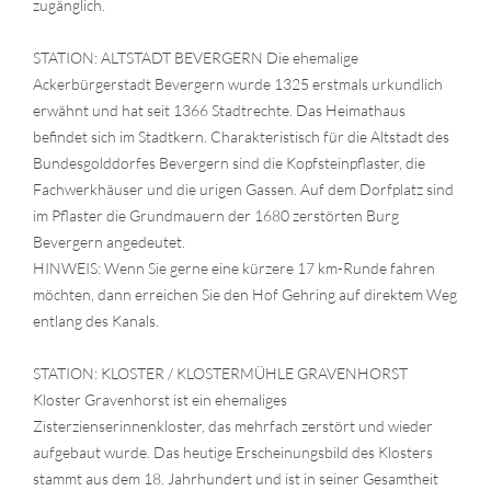
zugänglich.
STATION: ALTSTADT BEVERGERN Die ehemalige
Ackerbürgerstadt Bevergern wurde 1325 erstmals urkundlich
erwähnt und hat seit 1366 Stadtrechte. Das Heimathaus
befindet sich im Stadtkern. Charakteristisch für die Altstadt des
Bundesgolddorfes Bevergern sind die Kopfsteinpflaster, die
Fachwerkhäuser und die urigen Gassen. Auf dem Dorfplatz sind
im Pflaster die Grundmauern der 1680 zerstörten Burg
Bevergern angedeutet.
HINWEIS: Wenn Sie gerne eine kürzere 17 km-Runde fahren
möchten, dann erreichen Sie den Hof Gehring auf direktem Weg
entlang des Kanals.
STATION: KLOSTER / KLOSTERMÜHLE GRAVENHORST
Kloster Gravenhorst ist ein ehemaliges
Zisterzienserinnenkloster, das mehrfach zerstört und wieder
aufgebaut wurde. Das heutige Erscheinungsbild des Klosters
stammt aus dem 18. Jahrhundert und ist in seiner Gesamtheit