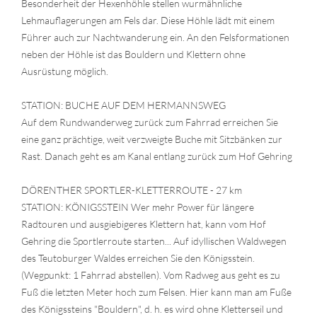
Besonderheit der Hexenhöhle stellen wurmähnliche
Lehmauflagerungen am Fels dar. Diese Höhle lädt mit einem
Führer auch zur Nachtwanderung ein. An den Felsformationen
neben der Höhle ist das Bouldern und Klettern ohne
Ausrüstung möglich.
STATION: BUCHE AUF DEM HERMANNSWEG
Auf dem Rundwanderweg zurück zum Fahrrad erreichen Sie
eine ganz prächtige, weit verzweigte Buche mit Sitzbänken zur
Rast. Danach geht es am Kanal entlang zurück zum Hof Gehring
DÖRENTHER SPORTLER-KLETTERROUTE - 27 km
STATION: KÖNIGSSTEIN Wer mehr Power für längere
Radtouren und ausgiebigeres Klettern hat, kann vom Hof
Gehring die Sportlerroute starten... Auf idyllischen Waldwegen
des Teutoburger Waldes erreichen Sie den Königsstein.
(Wegpunkt: 1 Fahrrad abstellen). Vom Radweg aus geht es zu
Fuß die letzten Meter hoch zum Felsen. Hier kann man am Fuße
des Königssteins "Bouldern", d. h. es wird ohne Kletterseil und