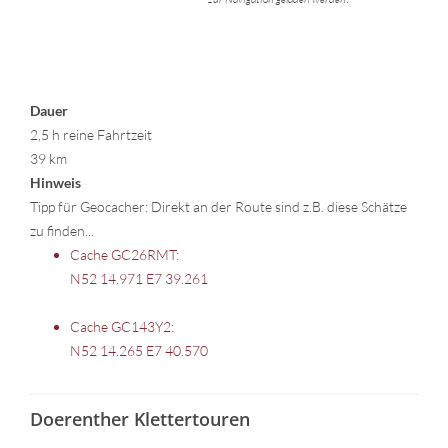
Dauer
2,5 h reine Fahrtzeit
39 km
Hinweis
Tipp für Geocacher: Direkt an der Route sind z.B. diese Schätze
zu finden...
Cache GC26RMT:
N52 14.971 E7 39.261
Cache GC143Y2:
N52 14.265 E7 40.570
Doerenther Klettertouren