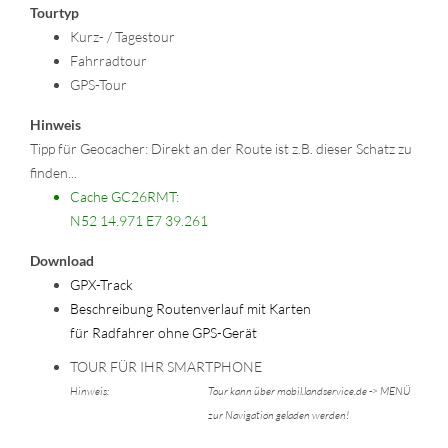
Tourtyp
Kurz- / Tagestour
Fahrradtour
GPS-Tour
Hinweis
Tipp für Geocacher: Direkt an der Route ist z.B. dieser Schatz zu
finden...
Cache GC26RMT:
N52 14.971 E7 39.261
Download
GPX-Track
Beschreibung Routenverlauf mit Karten
für Radfahrer ohne GPS-Gerät
TOUR FÜR IHR SMARTPHONE
Hinweis:
Tour kann über mobil.landservice.de -> MENÜ
zur Navigation geladen werden!