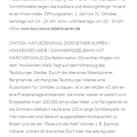
Schnittmodelle zeigen das kostbare und leistungsfähige "Innere"
eines Motorrades. Öffnungszeiten: 1. April bis 31. Oktober,
samstags von 14 - 18 Uhr, sonn- und feiertags von 10 - 18 Uhr,
Infos:
www.tourismus-ibbenbueren.de
STATION: NATURDENKMAL DÖRNETHER KLIPPEN /
HOCKENDES WEIB / SOMMERRODELBAHN MIT
MÄRCHENWALD Die Felsformation Dörenther Klippen mit
dem "Hockenden Weib" liegt auf dem Höhenzug des
Teutoburger Waldes. Durch die Idee eines Ibbenbürener
Bergmannes, am Hang des Teutoburger Waldes eine
Rutschbahn für Schlitten zu bauen, ist in den letzten 60 Jahren
eine Freizeitanlage entstanden, die immer wieder erweitert wird.
Eingebettet in ein 100.000 qm großes Wald- und Parkgelände ist
die Sommerrodelbahn heute eine 120 m lange Schlittenpiste. Im
Märchenwald sind liebevoll ausgestattete Holzhäuschen zu
finden und bei der "Reise um die Welt" können z. B. Eskimos,
Indianer und ein afrikanisches Dorf oder das alte Ägypten