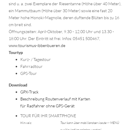
sind u. a. zwei Exemplare der Riesentanne (Höhe über 40 Meter),
ein Mammutbaum (Höhe über 30 Meter) sowie eine fast 20
Meter hohe Honoki-Magnolie, deren duftende Blüten bis zu 16
cm breit sind.
Öffnungszeiten: April-Oktober, 9.30 - 12.00 Uhr und 13.30 -
18:00 Uhr. Der Eintritt ist frei. Infos: 05451 500467,
www.tourismus-ibbenbueren.de
Tourtyp
Kurz- / Tagestour
Fahrradtour
GPS-Tour
Download
GPX-Track
Beschreibung Routenverlauf mit Karten
für Radfahrer ohne GPS-Gerät
TOUR FÜR IHR SMARTPHONE
Hinweis:
Tour kann über mobil.landservice.de -> MENÜ
zur Navigation geladen werden!