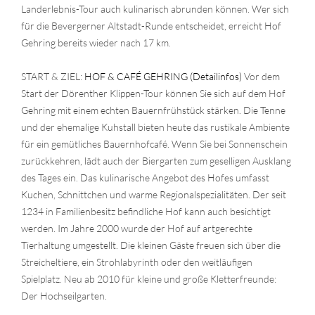
Landerlebnis-Tour auch kulinarisch abrunden können. Wer sich
für die Bevergerner Altstadt-Runde entscheidet, erreicht Hof
Gehring bereits wieder nach 17 km.
START & ZIEL:
HOF & CAFÉ GEHRING (Detailinfos)
Vor dem
Start der Dörenther Klippen-Tour können Sie sich auf dem Hof
Gehring mit einem echten Bauernfrühstück stärken. Die Tenne
und der ehemalige Kuhstall bieten heute das rustikale Ambiente
für ein gemütliches Bauernhofcafé. Wenn Sie bei Sonnenschein
zurückkehren, lädt auch der Biergarten zum geselligen Ausklang
des Tages ein. Das kulinarische Angebot des Hofes umfasst
Kuchen, Schnittchen und warme Regionalspezialitäten. Der seit
1234 in Familienbesitz befindliche Hof kann auch besichtigt
werden. Im Jahre 2000 wurde der Hof auf artgerechte
Tierhaltung umgestellt. Die kleinen Gäste freuen sich über die
Streicheltiere, ein Strohlabyrinth oder den weitläufigen
Spielplatz. Neu ab 2010 für kleine und große Kletterfreunde:
Der Hochseilgarten.