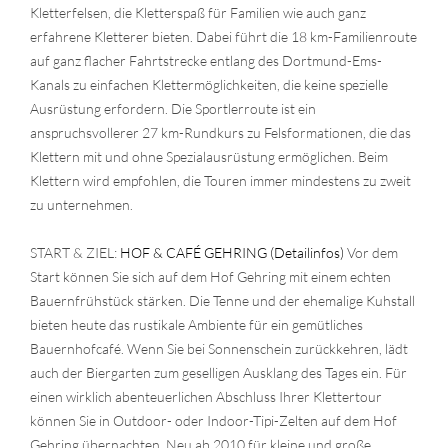
Kletterfelsen, die Kletterspaß für Familien wie auch ganz
erfahrene Kletterer bieten. Dabei führt die 18 km-Familienroute
auf ganz flacher Fahrtstrecke entlang des Dortmund-Ems-
Kanals zu einfachen Klettermöglichkeiten, die keine spezielle
Ausrüstung erfordern. Die Sportlerroute ist ein
anspruchsvollerer 27 km-Rundkurs zu Felsformationen, die das
Klettern mit und ohne Spezialausrüstung ermöglichen. Beim
Klettern wird empfohlen, die Touren immer mindestens zu zweit
zu unternehmen.
START & ZIEL:
HOF & CAFÉ GEHRING (Detailinfos)
Vor dem
Start können Sie sich auf dem Hof Gehring mit einem echten
Bauernfrühstück stärken. Die Tenne und der ehemalige Kuhstall
bieten heute das rustikale Ambiente für ein gemütliches
Bauernhofcafé. Wenn Sie bei Sonnenschein zurückkehren, lädt
auch der Biergarten zum geselligen Ausklang des Tages ein. Für
einen wirklich abenteuerlichen Abschluss Ihrer Klettertour
können Sie in Outdoor- oder Indoor-Tipi-Zelten auf dem Hof
Gehring übernachten. Neu ab 2010 für kleine und große