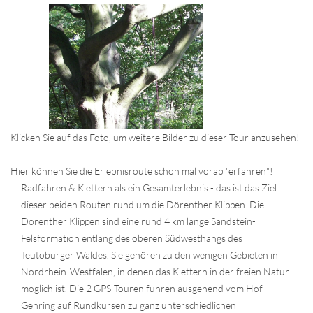
Klicken Sie auf das Foto, um weitere Bilder zu dieser Tour anzusehen!
Hier können Sie die Erlebnisroute schon mal vorab "erfahren"!
Radfahren & Klettern als ein Gesamterlebnis - das ist das Ziel
dieser beiden Routen rund um die Dörenther Klippen. Die
Dörenther Klippen sind eine rund 4 km lange Sandstein-
Felsformation entlang des oberen Südwesthangs des
Teutoburger Waldes. Sie gehören zu den wenigen Gebieten in
Nordrhein-Westfalen, in denen das Klettern in der freien Natur
möglich ist. Die 2 GPS-Touren führen ausgehend vom Hof
Gehring auf Rundkursen zu ganz unterschiedlichen