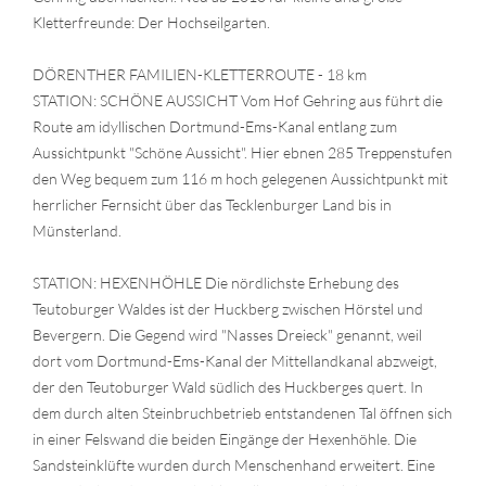
Kletterfreunde: Der Hochseilgarten.
DÖRENTHER FAMILIEN-KLETTERROUTE - 18 km
STATION: SCHÖNE AUSSICHT Vom Hof Gehring aus führt die
Route am idyllischen Dortmund-Ems-Kanal entlang zum
Aussichtpunkt "Schöne Aussicht". Hier ebnen 285 Treppenstufen
den Weg bequem zum 116 m hoch gelegenen Aussichtpunkt mit
herrlicher Fernsicht über das Tecklenburger Land bis in
Münsterland.
STATION: HEXENHÖHLE Die nördlichste Erhebung des
Teutoburger Waldes ist der Huckberg zwischen Hörstel und
Bevergern. Die Gegend wird "Nasses Dreieck" genannt, weil
dort vom Dortmund-Ems-Kanal der Mittellandkanal abzweigt,
der den Teutoburger Wald südlich des Huckberges quert. In
dem durch alten Steinbruchbetrieb entstandenen Tal öffnen sich
in einer Felswand die beiden Eingänge der Hexenhöhle. Die
Sandsteinklüfte wurden durch Menschenhand erweitert. Eine