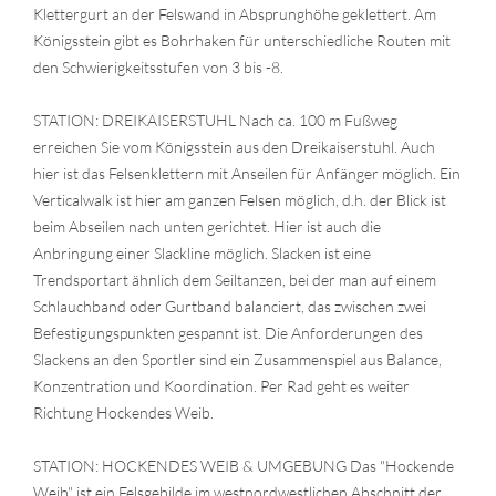
Klettergurt an der Felswand in Absprunghöhe geklettert. Am
Königsstein gibt es Bohrhaken für unterschiedliche Routen mit
den Schwierigkeitsstufen von 3 bis -8.
STATION: DREIKAISERSTUHL Nach ca. 100 m Fußweg
erreichen Sie vom Königsstein aus den Dreikaiserstuhl. Auch
hier ist das Felsenklettern mit Anseilen für Anfänger möglich. Ein
Verticalwalk ist hier am ganzen Felsen möglich, d.h. der Blick ist
beim Abseilen nach unten gerichtet. Hier ist auch die
Anbringung einer Slackline möglich. Slacken ist eine
Trendsportart ähnlich dem Seiltanzen, bei der man auf einem
Schlauchband oder Gurtband balanciert, das zwischen zwei
Befestigungspunkten gespannt ist. Die Anforderungen des
Slackens an den Sportler sind ein Zusammenspiel aus Balance,
Konzentration und Koordination. Per Rad geht es weiter
Richtung Hockendes Weib.
STATION: HOCKENDES WEIB & UMGEBUNG Das "Hockende
Weib" ist ein Felsgebilde im westnordwestlichen Abschnitt der