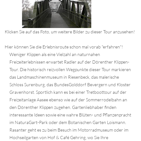
Klicken Sie auf das Foto, um weitere Bilder zu dieser Tour anzusehen!
Hier können Sie die Erlebnisroute schon mal vorab "erfahren"!
Weniger Klippen als eine Vielzahl an naturnahen
Freizeiterlebnissen erwartet Radler auf der Dörenther Klippen-
Tour. Die historisch reizvollen Wegpunkte dieser Tour markieren
das Landmaschinenmuseum in Riesenbeck, das malerische
Schloss Surenburg, das BundesGolddorf Bevergern und Kloster
Gravenhorst. Sportlich kann es bei einer Tretboottour auf der
Freizeitanlage Aasee ebenso wie auf der Sommerrodelbahn an
den Dörenther Klippen zugehen. Gartenliebhaber finden
interessante Ideen sowie eine wahre Blüten- und Pflanzenpracht
im NaturaGart-Park oder dem Botanischen Garten Loismann.
Rasanter geht es zu beim Besuch im Motorradmuseum oder im
Hochseilgarten von Hof & Café Gehring, wo Sie Ihre