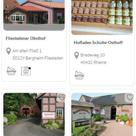
Fliestedener Obsthof
Hofladen Schulte-Osthoff
Am alten Fließ 1
Bredeweg 10
50129 Bergheim-Fliesteden
48432 Rheine