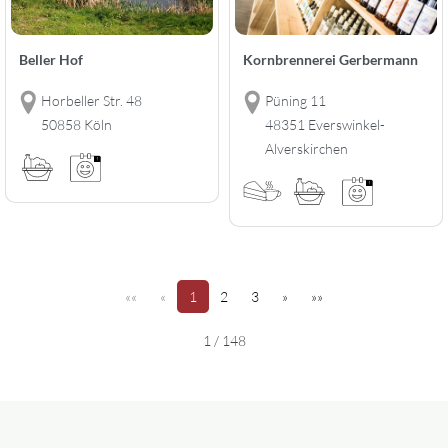
Beller Hof
Kornbrennerei Gerbermann
Horbeller Str. 48
Püning 11
50858 Köln
48351 Everswinkel-
Alverskirchen
(aktuell)
(2)
(3)
««
«
1
2
3
»
»»
1 / 148