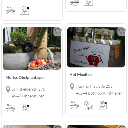
Hof Maaßen
Moriss Obstplantagen
Hackfurthstraße 205
Schlickelderstr. 275
46244 Bottrop-Kirchhellen
49479 Ibbenbüren