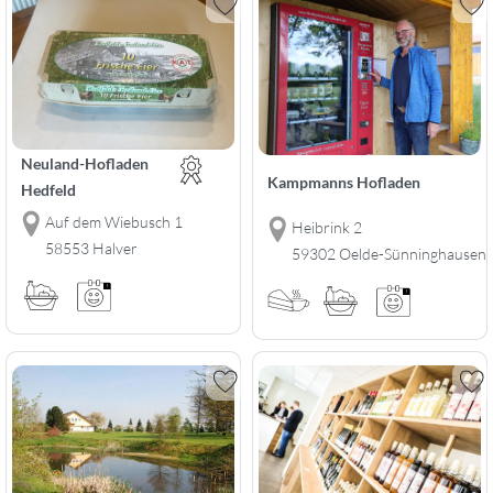
Neuland-Hofladen
Kampmanns Hofladen
Hedfeld
Auf dem Wiebusch 1
Heibrink 2
58553 Halver
59302 Oelde-Sünninghausen