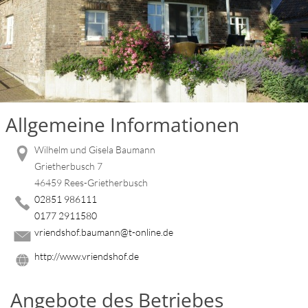
Allgemeine Informationen
Wilhelm und Gisela Baumann
Grietherbusch 7
46459 Rees-Grietherbusch
02851 986111
0177 2911580
vriendshof.baumann@t-online.de
http://www.vriendshof.de
Angebote des Betriebes