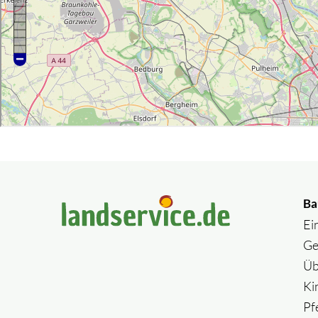
Ba
Ei
Ge
Üb
Ki
Pf