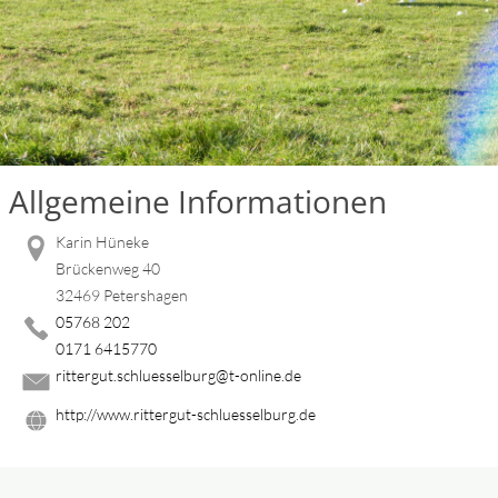
Allgemeine Informationen
Karin Hüneke
Brückenweg 40
32469 Petershagen
05768 202
0171 6415770
rittergut.schluesselburg@t-online.de
http://www.rittergut-schluesselburg.de