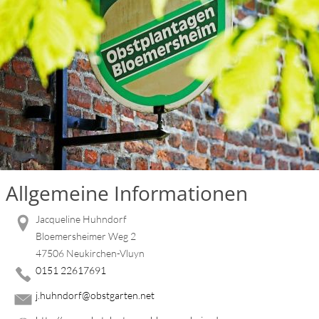
Allgemeine Informationen
Jacqueline Huhndorf
Bloemersheimer Weg 2
47506 Neukirchen-Vluyn
0151 22617691
j.huhndorf@obstgarten.net