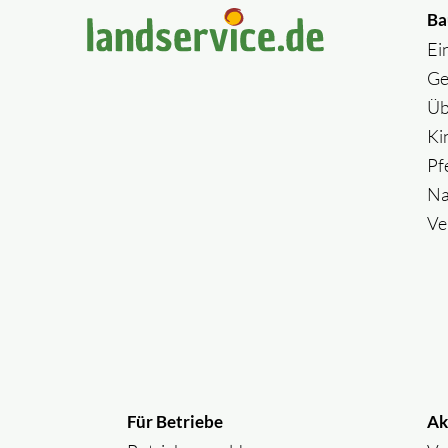
Ba
Ei
Ge
Üb
Ki
Pf
Na
Ve
Für Betriebe
Ak