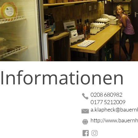
 Informationen
0208 680982
0177 5212009
a.klapheck@bauern
http://www.bauernh