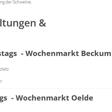
ung der Schweine.
altungen &
stags - Wochenmarkt Beckum
platz
hr
tags - Wochenmarkt Oelde