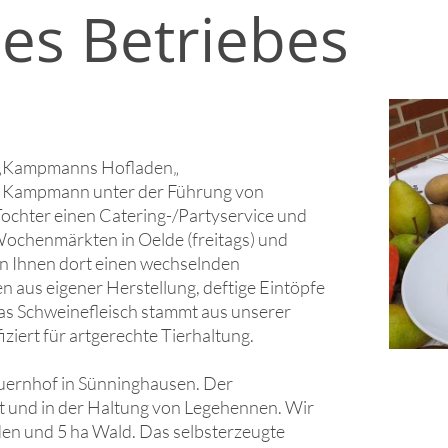
es Betriebes
n „Kampmanns Hofladen„
ie Kampmann unter der Führung von
chter einen Catering-/Partyservice und
Wochenmärkten in Oelde (freitags) und
n Ihnen dort einen wechselnden
n aus eigener Herstellung, deftige Eintöpfe
Das Schweinefleisch stammt aus unserer
iziert für artgerechte Tierhaltung.
auernhof in Sünninghausen. Der
t und in der Haltung von Legehennen. Wir
den und 5 ha Wald. Das selbsterzeugte