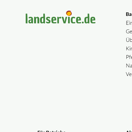
Ba
Ei
Ge
Üb
Ki
Pf
Na
Ve