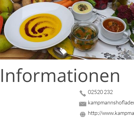
 Informationen
02520 232
kampmannshoflade
http://www.kampma