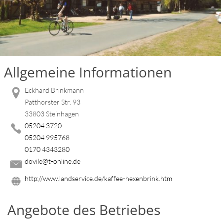
Allgemeine Informationen
Eckhard Brinkmann
Patthorster Str. 93
33803 Steinhagen
05204 3720
05204 995768
0170 4343280
dovile@t-online.de
http://www.landservice.de/kaffee-hexenbrink.htm
Angebote des Betriebes