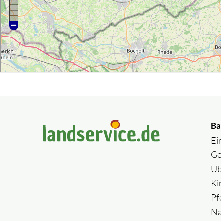
Ba
Ei
Ge
Üb
Ki
Pf
Na