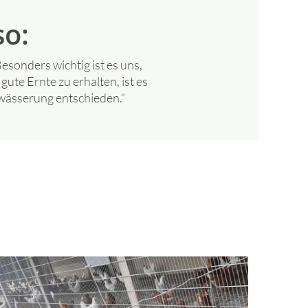
so:
esonders wichtig ist es uns,
ute Ernte zu erhalten, ist es
wässerung entschieden.“