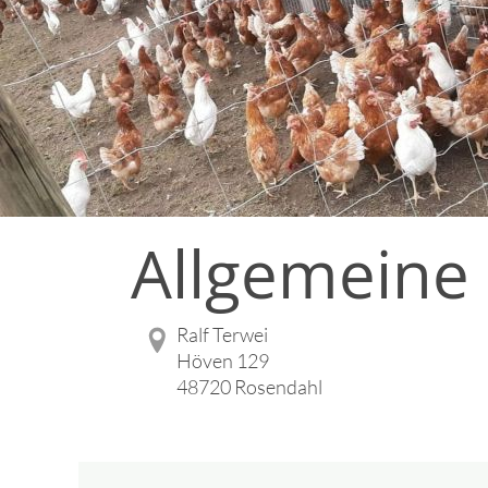
Allgemeine
Ralf Terwei
Höven 129
48720 Rosendahl