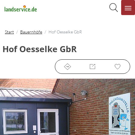
Start
Bauernhöfe
Hof Oesselke GbR
Hof Oesselke GbR