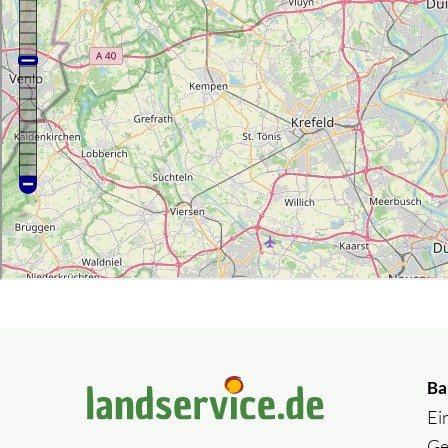
Ba
Ei
Ge