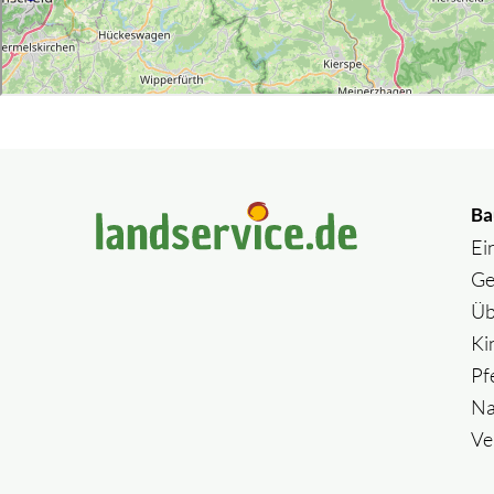
Ba
Ei
Ge
Üb
Ki
Pf
Na
Ve