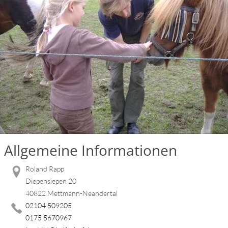
Allgemeine Informationen
Roland Rapp
Diepensiepen 20
40822 Mettmann-Neandertal
02104 509205
0175 5670967