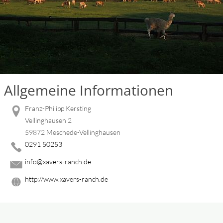
Allgemeine Informationen
Franz-Philipp Kersting
Vellinghausen 2
59872 Meschede-Vellinghausen
0291 50253
info@xavers-ranch.de
http://www.xavers-ranch.de