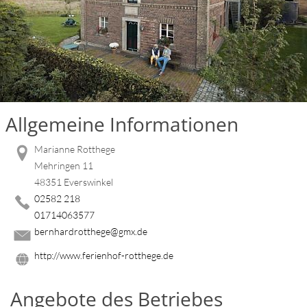
Allgemeine Informationen
Marianne Rotthege
Mehringen 11
48351 Everswinkel
02582 218
01714063577
bernhardrotthege@gmx.de
http://www.ferienhof-rotthege.de
Angebote des Betriebes