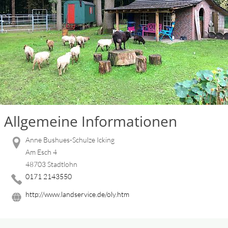
Allgemeine Informationen
Anne Bushues-Schulze Icking
Am Esch 4
48703 Stadtlohn
0171 2143550
http://www.landservice.de/oly.htm