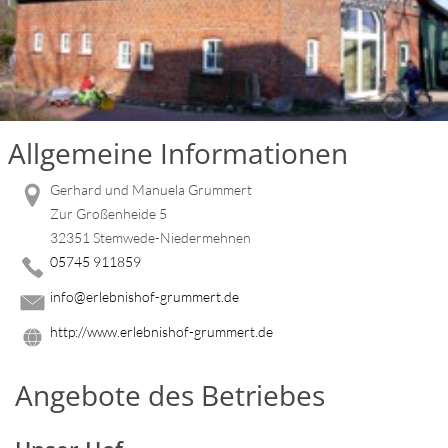
Allgemeine Informationen
Gerhard und Manuela Grummert
Zur Großenheide 5
32351 Stemwede-Niedermehnen
05745 911859
info@erlebnishof-grummert.de
http://www.erlebnishof-grummert.de
Angebote des Betriebes