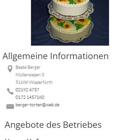
Allgemeine Informationen
Beate Berger
Müllensiepen 3
51688 Wipperfürth
02192 4737
0172 1457160
berger-torten@web.de
Angebote des Betriebes