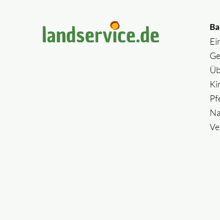
Ba
Ei
Ge
Üb
Ki
Pf
Na
Ve