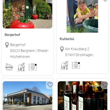
Bergerhof
Kuhlerbü
Bergerhof
Am Kreuzberg 2
50129 Bergheim / Rheidt-
57489 Drolshagen
Hüchelhoven