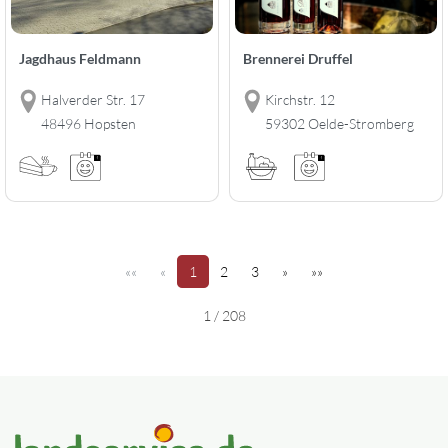
Jagdhaus Feldmann
Brennerei Druffel
Halverder Str. 17
Kirchstr. 12
48496 Hopsten
59302 Oelde-Stromberg
(aktuell)
(2)
(3)
««
«
1
2
3
»
»»
1 / 208