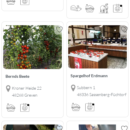
Spargelhof Erdmann
Bernds Beete
Subbern 1
Kroner Heide 22
48336 Sassenberg-Füchtorf
48268 Greven