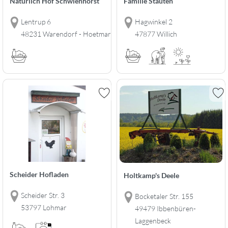
Natürlich Hof Schwienhorst
Familie Stauten
Lentrup 6
Hagwinkel 2
48231 Warendorf - Hoetmar
47877 Willich
Scheider Hofladen
Holtkamp's Deele
Scheider Str. 3
Bocketaler Str. 155
53797 Lohmar
49479 Ibbenbüren-
Laggenbeck