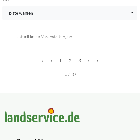
- bitte wählen -
aktuell keine Veranstaltungen
Erster
zurück
(1)
(2)
(3)
vor
Letzter
«
‹
1
2
3
›
»
0 / 40