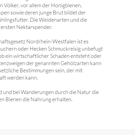
 Völker, vor allem der Honigbienen,
en sowie deren junge Brut bildet der
ühlingsfutter. Die Weidenarten und die
e ersten Nektarspender.
aftsgesetz Nordrhein-Westfalen ist es
äuchern oder Hecken Schmuckreisig unbefugt
ob ein wirtschaftlicher Schaden entsteht oder
ütenzweigen der genannten Gehölzarten kann
setzliche Bestimmungen sein, der mit
aft werden kann.
and und bei Wanderungen durch die Natur die
n Bienen die Nahrung erhalten.