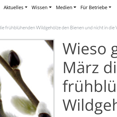
Aktuelles
Wissen
Medien
Für Betriebe
ie frühblühenden Wildgehölze den Bienen und nicht in die
Wieso 
März d
frühbl
Wildge