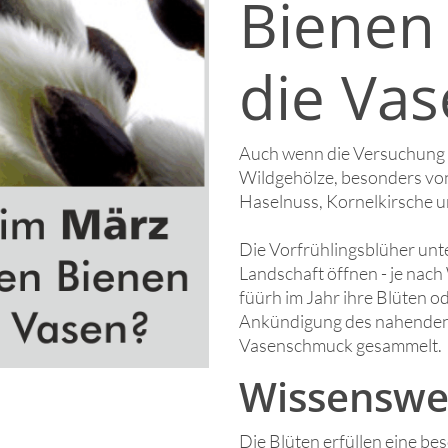
Bienen 
die Vas
Auch wenn die Versuchung g
Wildgehölze, besonders von
Haselnuss, Kornelkirsche un
Die Vorfrühlingsblüher unt
Landschaft öffnen - je nach
füürh im Jahr ihre Blüten o
Ankündigung des nahenden 
Vasenschmuck gesammelt.
Wissenswer
Die Blüten erfüllen eine be