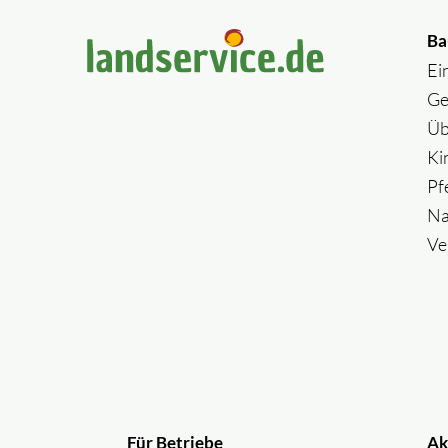
Ba
Ei
Ge
Üb
Ki
Pf
Na
Ve
Für Betriebe
Ak