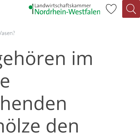
 Vasen?
gehören im
ie
ühenden
hölze den