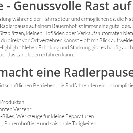
e - Genussvolle Rast au
ung während der Fahrradtour und ermöglichen es, die Natu
 Radlerpause auf einem Bauernhof ist immer eine gute Idee. 
n Sitzplätzen, kleinen Hofläden oder Verkaufsautomaten biet
 du direkt vor Ort verzehren kannst – oft mit Blick auf weid
 Highlight: Neben Erholung und Stärkung gibt es häufig au
ber das Landleben erfahren kann.
macht eine Radlerpause
rtschaftlichen Betrieben, die Radfahrenden ein unkomplizi
 Produkten
nnten Verzehr
E-Bikes, Werkzeuge für kleine Reparaturen
, Bauernhoftiere und saisonale Tätigkeiten