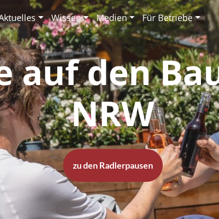
Aktuelles
Wissen
Medien
Für Betriebe
e auf den Ba
NRW
zu den Radlerpausen