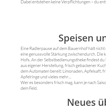
Dabei entstehen keine Verpflichtungen – du ent
Speisen u
Eine Radlerpause auf dem Bauernhof hält nicht n
eine genussvolle Stärkung zwischendurch. Die k
Hofs. An der Selbstbedienungstheke findest du
aus eigener Herstellung, frisch gebackener Kuc
dem Automaten bereit: Limonaden, Apfelsaft, fr
Apfelringe und vieles mehr…
Wer es besonders frisch mag, kann je nach Sais
dem Feld.
Neues üb