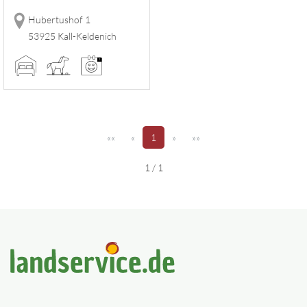
Hubertushof 1
53925 Kall-Keldenich
(aktuell)
««
«
1
»
»»
1 / 1