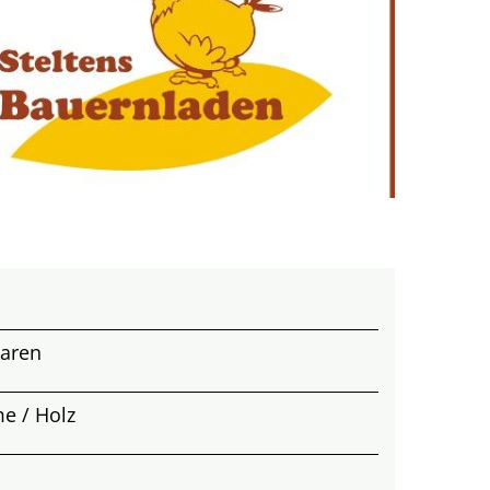
waren
e / Holz