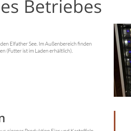
es Betriebes
 den Elfather See. Im Außenbereich finden
n (Futter ist im Laden erhältlich).
n
us eigener Produktion Eier und Kartoffeln.