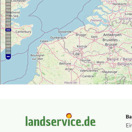
Ba
Ei