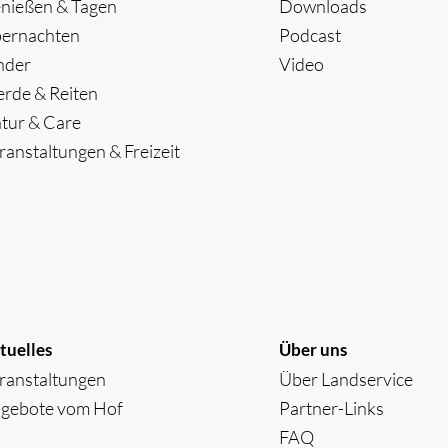
nießen & Tagen
Downloads
ernachten
Podcast
nder
Video
erde & Reiten
tur & Care
ranstaltungen & Freizeit
tuelles
Über uns
ranstaltungen
Über Landservice
gebote vom Hof
Partner-Links
FAQ