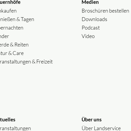
uernhöfe
Medien
nkaufen
Broschüren bestellen
nießen & Tagen
Downloads
ernachten
Podcast
nder
Video
erde & Reiten
tur & Care
ranstaltungen & Freizeit
tuelles
Über uns
ranstaltungen
Über Landservice