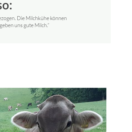
so:
gezogen. Die Milchkühe können
geben uns gute Milch.”