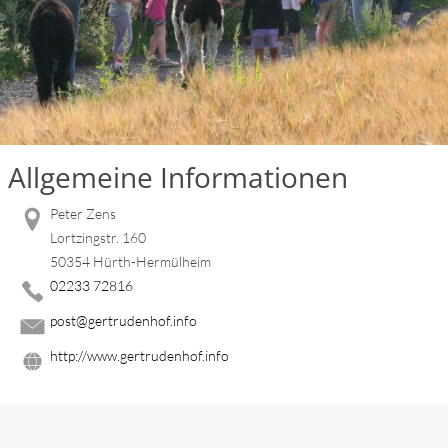
Allgemeine Informationen
Peter Zens
Lortzingstr. 160
50354 Hürth-Hermülheim
02233 72816
post@gertrudenhof.info
http://www.gertrudenhof.info