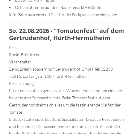
Dauer: ca. 45 Minuten
Ort: Strohtenne auf dem Bauernmarkt-Gelände
Info: Bitte ausreichend Zeit für die Parkplatzsuche einplanen.
So. 22.08.2026 - "Tomatenfest" auf dem
Gertrudenhof, Hürth-Hermülheim
Kreis:
Rhein-Erft-Kreis
Veranstalter:
Zens, Erlebnisbauernhof Gertrudenhof GmbH Tel: 02233
72816, Lortzingstr. 160, Hürth-Hermülheim
Beschreibung:
Freut euch auf ein genussvolles Wochenende rund um eine der
beliebtesten Sommerfrüchte: Beim Tomatenfest auf dem
Gertrudenhof dreht sich alles um die faszinierende Vielfalt der
Tomate!
Entdeckt zahlreiche köstliche Spezialitäten, kreative Rezeptideen
und besondere Genussmomente rund um die rote Frucht. Ob
herzhaft, frisch oder überraschend anders – hier könnt ihr die