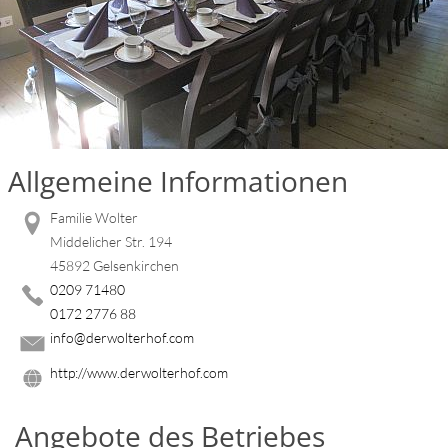
Allgemeine Informationen
Familie Wolter
Middelicher Str. 194
45892 Gelsenkirchen
0209 71480
0172 2776 88
info@derwolterhof.com
http://www.derwolterhof.com
Angebote des Betriebes