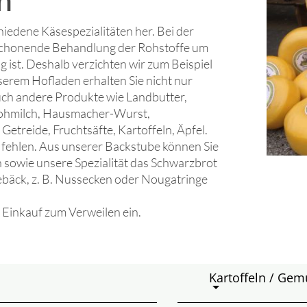
n
hiedene Käsespezialitäten her. Bei der
 schonende Behandlung der Rohstoffe um
 ist. Deshalb verzichten wir zum Beispiel
serem Hofladen erhalten Sie nicht nur
ch andere Produkte wie Landbutter,
 Rohmilch, Hausmacher-Wurst,
Getreide, Fruchtsäfte, Kartoffeln, Äpfel.
t fehlen. Aus unserer Backstube können Sie
 sowie unsere Spezialität das Schwarzbrot
bäck, z. B. Nussecken oder Nougatringe
Einkauf zum Verweilen ein.
Kartoffeln / Gem