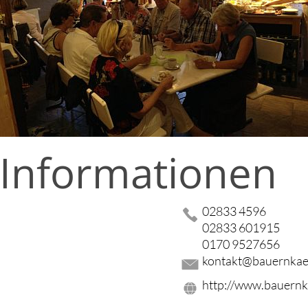
 Informationen
02833 4596
02833 601915
0170 9527656
kontakt@bauernkae
http://www.bauernk