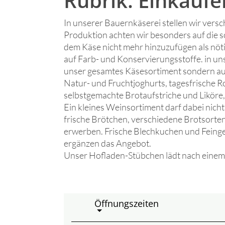
Rubrik: Einkaufe
In unserer Bauernkäserei stellen wir versc
Produktion achten wir besonders auf die
dem Käse nicht mehr hinzuzufügen als nötig
auf Farb- und Konservierungsstoffe. in un
unser gesamtes Käsesortiment sondern au
Natur- und Fruchtjoghurts, tagesfrische
selbstgemachte Brotaufstriche und Liköre, 
Ein kleines Weinsortiment darf dabei nich
frische Brötchen, verschiedene Brotsorten
erwerben. Frische Blechkuchen und Feinge
ergänzen das Angebot.
Unser Hofladen-Stübchen lädt nach einem 
Öffnungszeiten