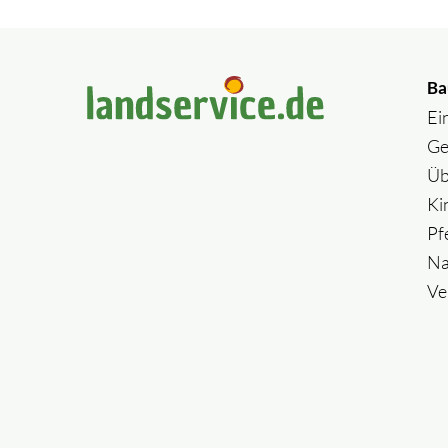
Ba
Ei
Ge
Üb
Ki
Pf
Na
Ve