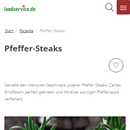
Start
Rezepte
Pfeffer-Steaks
Pfeffer-Steaks
Genieße den intensiven Geschmack unserer Pfeffer-Steaks! Zartes
Rindfleisch, perfekt gebraten und mit einer würzigen Pfeffersauce
verfeinert.