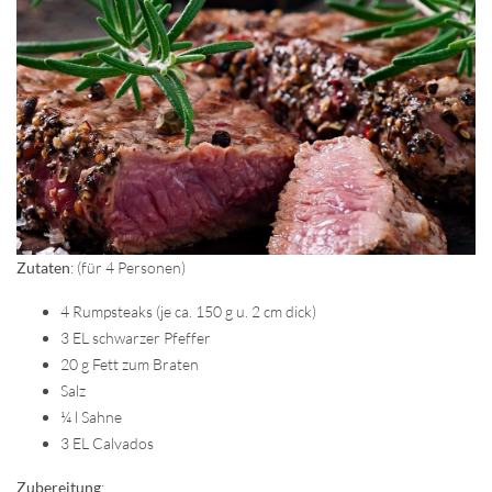
Zutaten
: (für 4 Personen)
4 Rumpsteaks (je ca. 150 g u. 2 cm dick)
3 EL schwarzer Pfeffer
20 g Fett zum Braten
Salz
¼ l Sahne
3 EL Calvados
Zubereitung
: