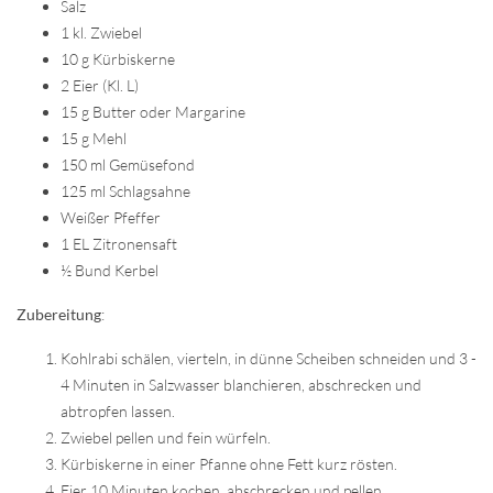
Salz
1 kl. Zwiebel
10 g Kürbiskerne
2 Eier (Kl. L)
15 g Butter oder Margarine
15 g Mehl
150 ml Gemüsefond
125 ml Schlagsahne
Weißer Pfeffer
1 EL Zitronensaft
½ Bund Kerbel
Zubereitung
:
Kohlrabi schälen, vierteln, in dünne Scheiben schneiden und 3 -
4 Minuten in Salzwasser blanchieren, abschrecken und
abtropfen lassen.
Zwiebel pellen und fein würfeln.
Kürbiskerne in einer Pfanne ohne Fett kurz rösten.
Eier 10 Minuten kochen, abschrecken und pellen.