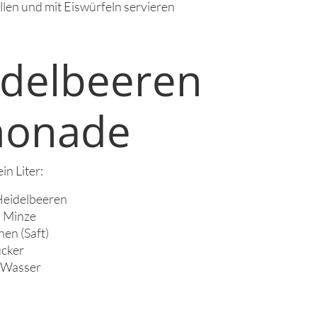
llen und mit Eiswürfeln servieren
idelbeeren
monade
in Liter:
Heidelbeeren
 Minze
nen (Saft)
ucker
 Wasser