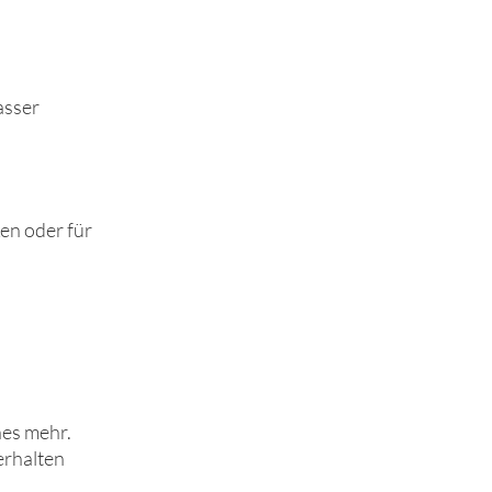
asser
en oder für
hes mehr.
erhalten