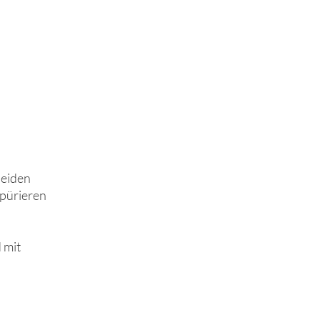
neiden
pürieren
 mit