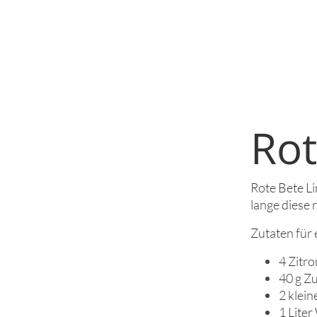
Ro
Rote Bete L
lange diese 
Zutaten für e
4 Zitro
40 g Z
2 klein
1 Lite