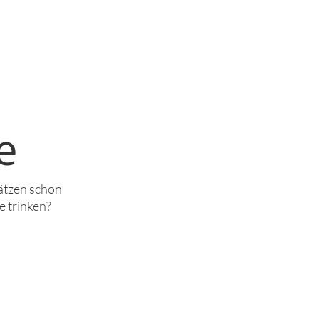
e
ätzen schon
e trinken?