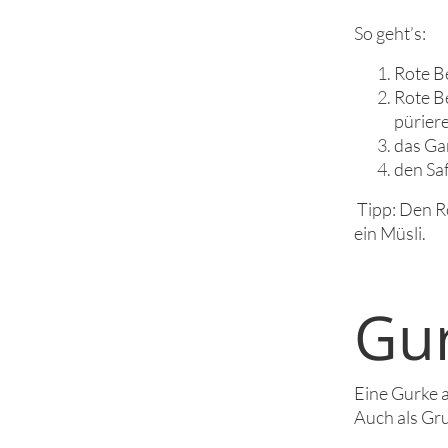
So geht’s:
Rote B
Rote B
pürier
das Gan
den Saf
Tipp: Den Ro
ein Müsli.
Gu
Eine Gurke a
Auch als Gr