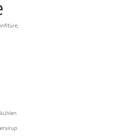
e
nfitüre,
.
bkühlen
ersirup