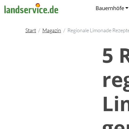
Bauernhöfe
Start
Magazin
Regionale Limonade Rezept
5 
re
Li
ge