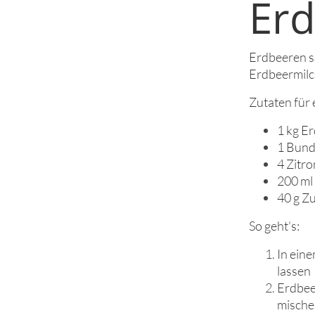
Er
Erdbeeren si
Erdbeermilc
Zutaten für e
1 kg E
1 Bund
4 Zitro
200 ml
40 g Z
So geht’s:
In ein
lassen
Erdbee
mische