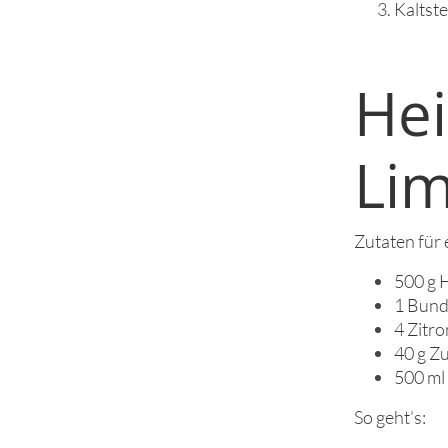
Kaltste
He
Li
Zutaten für e
500 g 
1 Bund
4 Zitro
40 g Z
500 ml
So geht’s: