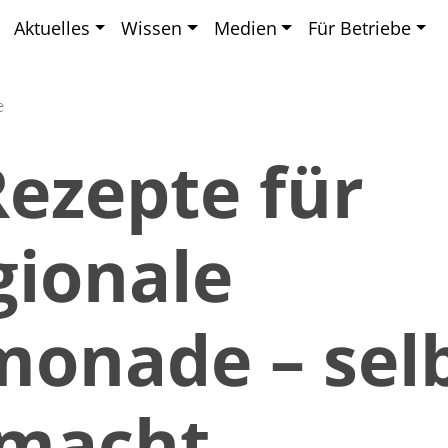
Aktuelles
Wissen
Medien
Für Betriebe
e
Rezepte für
gionale
monade – sel
macht