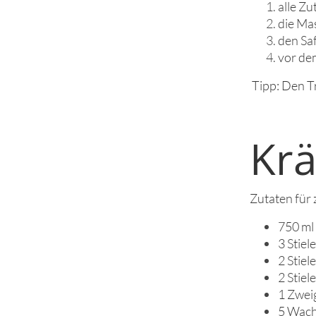
alle Z
die Mas
den Saf
vor de
Tipp: Den Tr
Kr
Zutaten für z
750 ml 
3 Stiel
2 Stiel
2 Stiel
1 Zwei
5 Wach