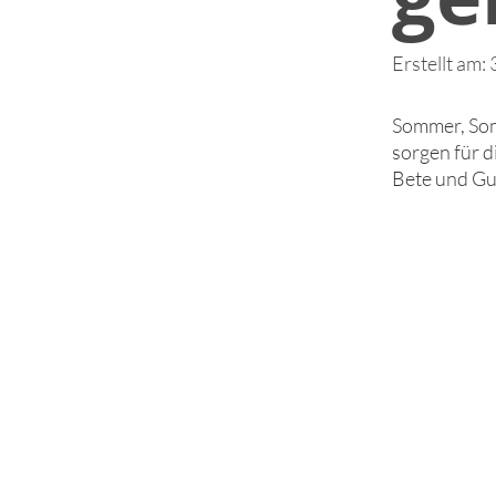
Erstellt am:
Sommer, Som
sorgen für d
Bete und Gu