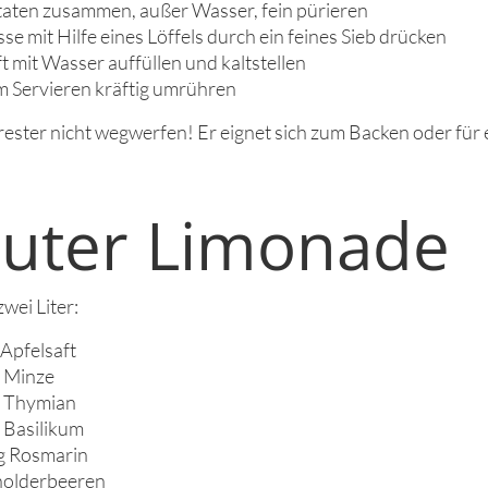
utaten zusammen, außer Wasser, fein pürieren
se mit Hilfe eines Löffels durch ein feines Sieb drücken
t mit Wasser auffüllen und kaltstellen
m Servieren kräftig umrühren
ester nicht wegwerfen! Er eignet sich zum Backen oder für e
äuter Limonade
wei Liter:
Apfelsaft
e Minze
e Thymian
e Basilikum
g Rosmarin
olderbeeren