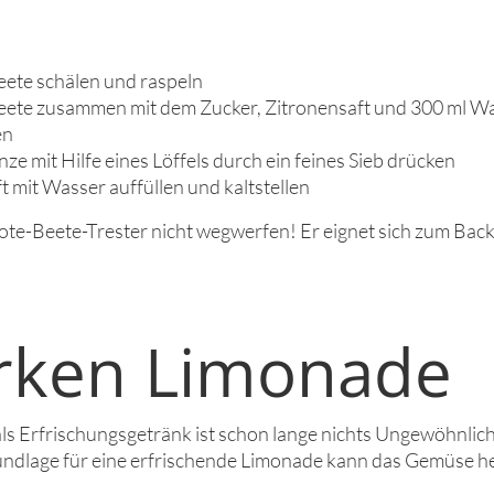
eete schälen und raspeln
eete zusammen mit dem Zucker, Zitronensaft und 300 ml W
en
ze mit Hilfe eines Löffels durch ein feines Sieb drücken
t mit Wasser auffüllen und kaltstellen
te-Beete-Trester nicht wegwerfen! Er eignet sich zum Back
rken Limonade
ls Erfrischungsgetränk ist schon lange nichts Ungewöhnlic
undlage für eine erfrischende Limonade kann das Gemüse h