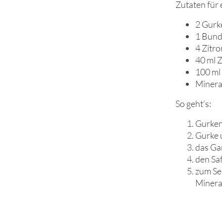
Zutaten für e
2 Gurk
1 Bund
4 Zitro
40 ml 
100 ml
Minera
So geht’s:
Gurken
Gurke 
das Gan
den Saf
zum Ser
Minera