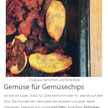
Chips aus Kartoffeln und Rote Bete
Gemüse für Gemüsechips
Sie sind ein super Snack für Zwischendurch oder für abends auf dem
Sofa. Die Auswahl der Gemüsesorten ist jedem und jeder selbst
überlassen. Geeignet sich: bunte
Kartoffeln
, Rote Bete,
Pastinaken
,