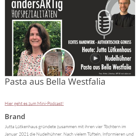
Pasta aus Bella Westfalia
Hier geht es zum Mini-Podcast!
Brand
Jutta Lütkenhaus gründete zusammen mit ihren vier Töchtern im
Januar 2021 die Nudelhühner. Nach vielem Tüfteln, Informieren und