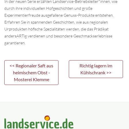
In der neuen Serie erzählen Landservice-Betriebsleiter*innen, wie
durch ihre individuellen Hofgeschichten und große
Experimentierfreude ausgefallene Genuss-Produkte entstehen.
Erfahren Sie in spannenden Geschichten, wie aus regionalen
Urprodukten höfische Spezialitäten werden, die das Prädikat
andersARTig verdienen und besondere Geschmackserlebnisse
garantieren.
<< Regionaler Saft aus
Richtig lagern im
heimischem Obst -
Kühlschrank >>
Mosterei Klemme