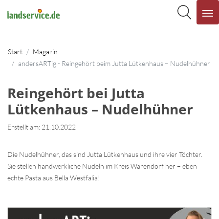
Start
Magazin
andersARTig - Reingehört beim Jutta Lütkenhaus – Nudelhühner
Reingehört bei Jutta
Lütkenhaus – Nudelhühner
Erstellt am: 21.10.2022
Die Nudelhühner, das sind Jutta Lütkenhaus und ihre vier Töchter.
Sie stellen handwerkliche Nudeln im Kreis Warendorf her – eben
echte Pasta aus Bella Westfalia!