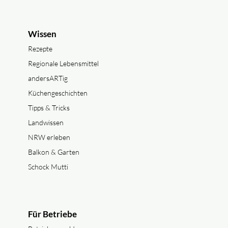
Wissen
Rezepte
Regionale Lebensmittel
andersARTig
Küchengeschichten
Tipps & Tricks
Landwissen
NRW erleben
Balkon & Garten
Schock Mutti
Für Betriebe