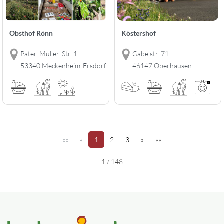
Obsthof Rönn
Köstershof
Pater-Müller-Str. 1
Gabelstr. 71
53340 Meckenheim-Ersdorf
46147 Oberhausen
(aktuell)
(2)
(3)
««
«
1
2
3
»
»»
1 / 148