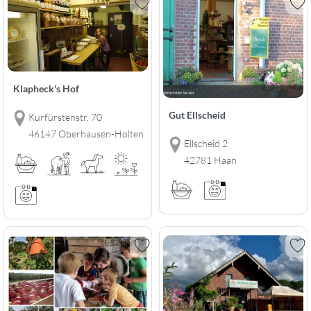
Klapheck's Hof
Gut Ellscheid
Kurfürstenstr. 70
46147 Oberhausen-Holten
Ellscheid 2
42781 Haan