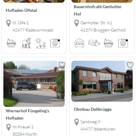
Bauernhofcafé Genholter
Hofladen Ülfetal
Hof
III. Ülfe 1
Genholter Str. 61
42477 Radevormwald
41379 Brüggen-Genholt
Obstbau Dellbrügge
Wernerhof Füngeling's
Hofladen
Sandweg 9
Im Kreuel 1
49477 Ibbenbüren
50354 Hürth