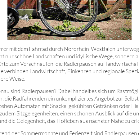
er mit dem Fahrrad durch Nordrhein-Westfalen unterwegs 
cht nur schöne Landschaften und idyllische Wege, sondern 
rte zum Verschnaufen: die Radlerpausen auf landwirtschaf
ie verbinden Landwirtschaft, Einkehren und regionale Spezia
ere Weise.
nau sind Radlerpausen? Dabei handelt es sich um Rastmögli
, die Radfahrenden ein unkompliziertes Angebot zur Selbs
stehen Automaten mit Snacks, gekühlten Getränken oder Eis b
zudem Sitzgelegenheiten, einen schönen Ausblick auf die u
nd die Gelegenheit, das Hofleben aus nächster Nähe zu erl
end der Sommermonate und Ferienzeit sind Radlerpausen e