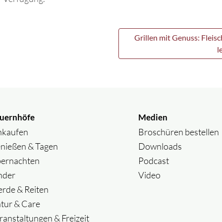
Grillen mit Genuss: Fleis
l
uernhöfe
Medien
nkaufen
Broschüren bestellen
nießen & Tagen
Downloads
ernachten
Podcast
nder
Video
erde & Reiten
tur & Care
ranstaltungen & Freizeit