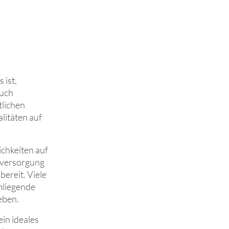
ist,
auch
tlichen
litäten auf
chkeiten auf
tversorgung
ereit. Viele
mliegende
eben.
in ideales