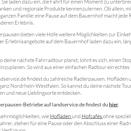
. Sie laden dazu ein, die Fahrt für einen Moment zu unterbr
anken und regionale Produkte kennenzulernen. Ob allein, m
 ganzen Familie: eine Pause auf dem Bauernhof macht jede 
deren Erlebnis.
pausen bieten viele Höfe weitere Möglichkeiten zur Einkeh
er Erlebnisangebote auf dem Bauernhof laden dazu ein, län
 deine nächste Fahrradtour planst, lohnt es sich, einen St
nzuplanen. So wird aus einer einfachen Radtour ein echtes 
ndservice.de findest du zahlreiche Radlerpausen, Hofläden 
 ganz Nordrhein-Westfalen. So kannst du deine nächste Tou
en und neue Lieblingsorte entdecken.
erpausen-Betriebe auf landservice.de findest du
hier
.
kehrmöglichkeiten, wie
Hofläden
und
Hofcafés
ohne speziel
ahrer, stehen für eine Pause oder den Abschluss einer Radr
r Verfügung.