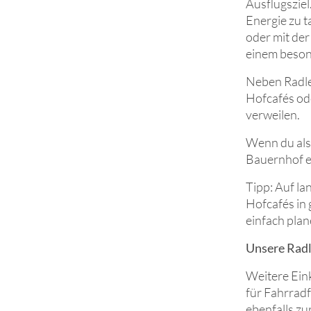
Ausflugsziel
Energie zu t
oder mit der
einem beson
Neben Radler
Hofcafés od
verweilen.
Wenn du also
Bauernhof ei
Tipp: Auf la
Hofcafés in
einfach plan
Unsere Radl
Weitere Ein
für Fahrradf
ebenfalls zu