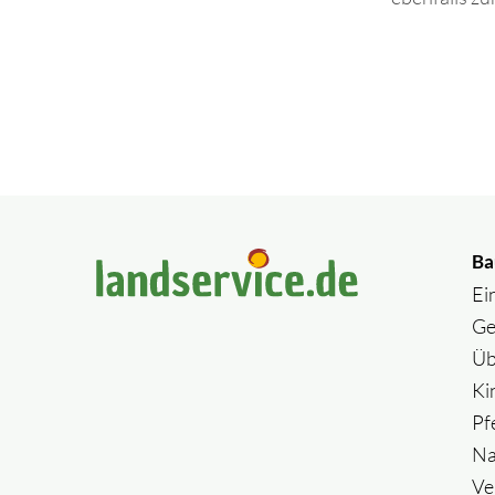
Ba
Ei
Ge
Üb
Ki
Pf
Na
Ve