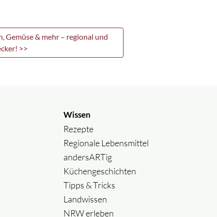
ch, Gemüse & mehr – regional und
ecker! >>
Wissen
Rezepte
Regionale Lebensmittel
andersARTig
Küchengeschichten
Tipps & Tricks
Landwissen
NRW erleben