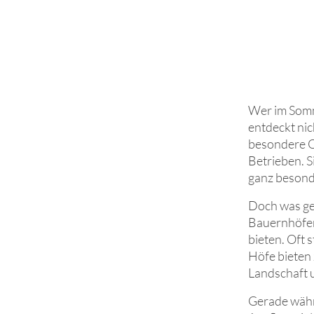
Wer im Somm
entdeckt ni
besondere O
Betrieben. S
ganz besond
Doch was ge
Bauernhöfen
bieten. Oft 
Höfe bieten 
Landschaft u
Gerade währ