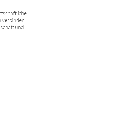
tschaftliche
n verbinden
dschaft und