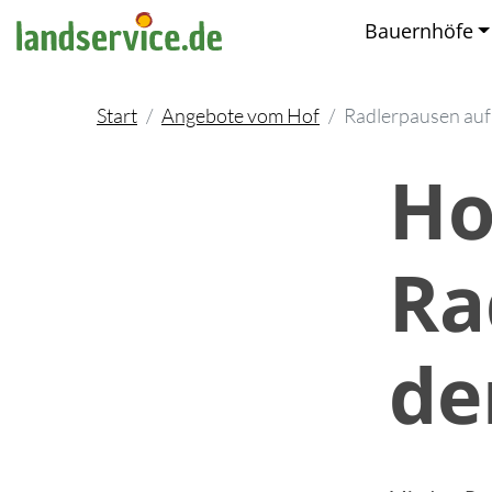
Bauernhöfe
Start
Angebote vom Hof
Radlerpausen au
Ho
Ra
de