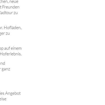
echen, neue
it Freunden
Radtour zu
r. Hofläden,
ger zu
opp auf einem
Hoferlebnis.
und
r ganz
les Angebot
eise